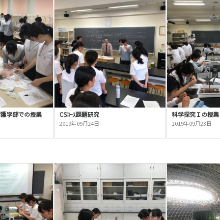
看護学部での授業
CSｺｰｽ課題研究
科学探究Ｉの授業
2019年09月24日
2019年09月23日