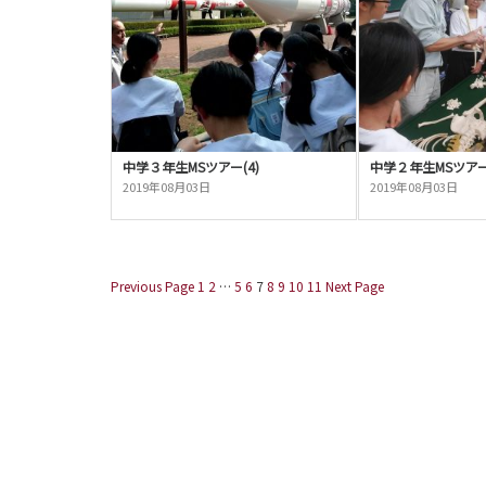
中学３年生MSツアー(4)
中学２年生MSツアー(
2019年08月03日
2019年08月03日
Previous Page
1
2
…
5
6
7
8
9
10
11
Next Page