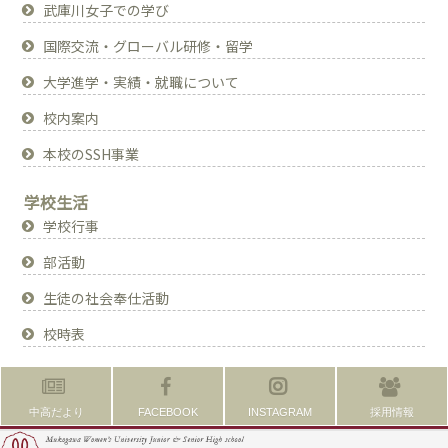
武庫川女子での学び
国際交流・グローバル研修・留学
大学進学・実績・就職について
校内案内
本校のSSH事業
学校生活
学校行事
部活動
生徒の社会奉仕活動
校時表
中高だより
FACEBOOK
INSTAGRAM
採用情報