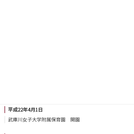
皇太子殿下、上甲子園キャンパス行啓
平成21年11月21日
学院創立70周年記念祝典挙行
平成21年11月29日
学院創立70周年記念事業「附属中高の研究と活躍の成果発
開催
平成22年2月27日
附属中学校が大学とともに学校図書館活用教育フォーラム
平成22年4月1日
武庫川女子大学附属保育園 開園