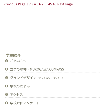
Previous Page
1
2
3
4
5
6
7
…
45
46
Next Page
学校紹介
ごあいさつ
立学の精神・MUKOGAWA COMPASS
グランドデザイン
（ミッション・ポリシー）
学校のあゆみ
アクセス
学校評価アンケート