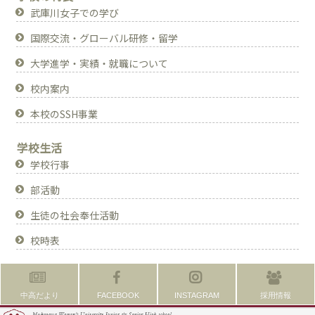
武庫川女子での学び
国際交流・グローバル研修・留学
大学進学・実績・就職について
校内案内
本校のSSH事業
学校生活
学校行事
部活動
生徒の社会奉仕活動
校時表
中高だより
FACEBOOK
INSTAGRAM
採用情報