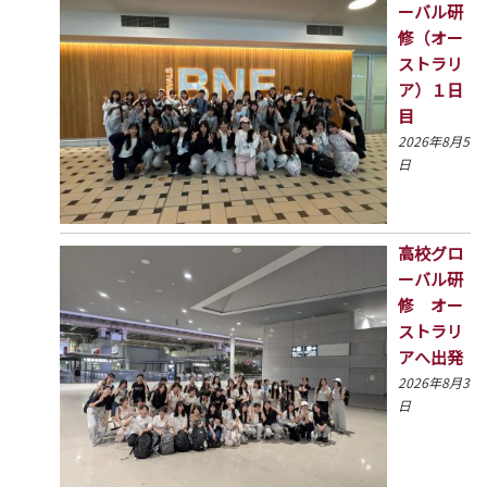
ーバル研
修（オー
ストラリ
ア）１日
目
2026年8月5
日
高校グロ
ーバル研
修 オー
ストラリ
アへ出発
2026年8月3
日