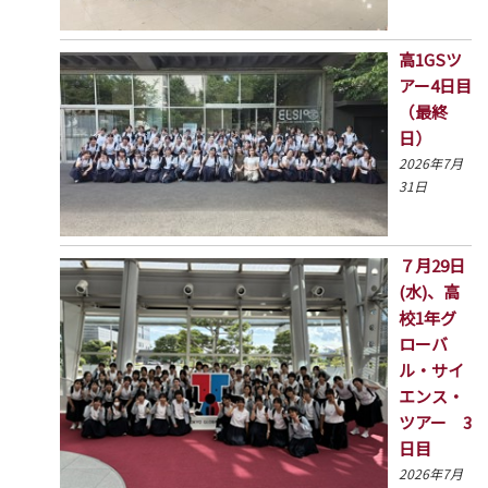
高1GSツ
アー4日目
（最終
日）
2026年7月
31日
７月29日
(水)、高
校1年グ
ローバ
ル・サイ
エンス・
ツアー 3
日目
2026年7月