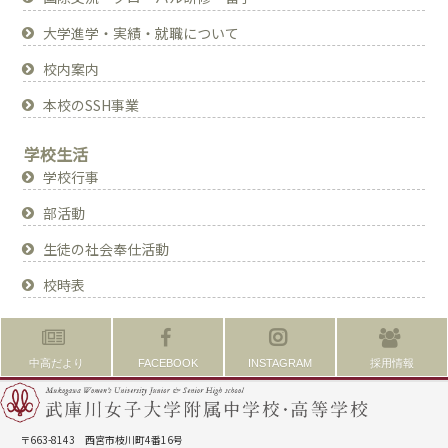
大学進学・実績・就職について
校内案内
本校のSSH事業
学校生活
学校行事
部活動
生徒の社会奉仕活動
校時表
中高だより
FACEBOOK
INSTAGRAM
採用情報
〒663-8143 西宮市枝川町4番16号