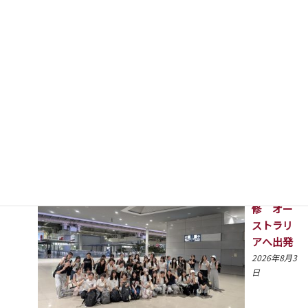
ほっと通
信2026年
8月･9月
号
2026年8月3
日
高校グロ
ーバル研
修 オー
ストラリ
アへ出発
2026年8月3
日