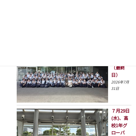
高1GSツ
アー4日目
（最終
日）
2026年7月
31日
７月29日
(水)、高
校1年グ
ローバ