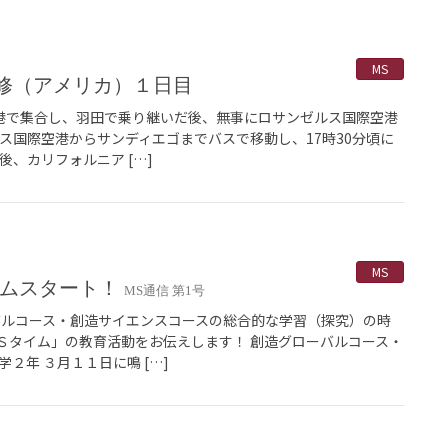
MS
外研修（アメリカ）１日目
空港で集合し、羽田で乗り継いだ後、無事にロサンゼルス国際空港
ス国際空港からサンディエゴまでバスで移動し、17時30分頃に
後、カリフォルニア […]
MS
イムスタート！
MS通信 第1号
バルコース・創造サイエンスコースの総合的な学習（探究）の時
Ｓタイム」の教育活動をお伝えします！ 創造グローバルコース・
２年 ３月１１日に鳴 […]