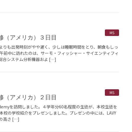
MS
外研修（アメリカ）３日目
よりも出発時刻がやや遅く、少しは睡眠時間をとり、朝食もしっ
 午前中に訪れたのは、サーモ・フィッシャー・サイエンティフィ
合システム分析機器およ […]
MS
外研修（アメリカ）２日目
 Academyを訪問しました。４学年分60名程度の生徒が、本校生徒を
本校の学校紹介をプレゼンしました。プレゼンの中には、LAVY
高さ […]