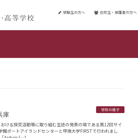
受験生の方へ
在校生・保護者の方へ
学校の様子
兵庫
野における探究活動等に取り組む生徒の発表の場である第12回サイ
学館ポートアイランドセンターと甲南大学FIRSTで行われまし
duin […]