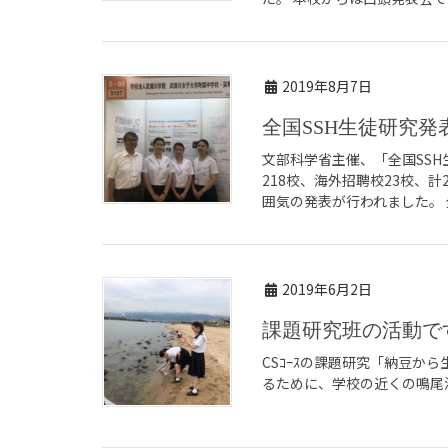
2019年8月7日
全国SSH生徒研究発表
文部科学省主催、「全国SS
218校、海外招聘校23校、計
囲気の発表が行われました。 全
2019年6月2日
課題研究班の活動で
CSｺｰｽの課題研究「納豆か
るために、学校の近くの鳴尾