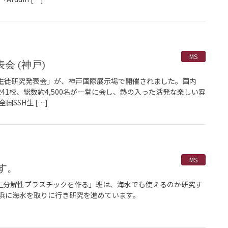
MS
会 (神戸)
H生徒研究発表会」が、神戸国際展示場で開催されました。国内
241校、総数約4,500名が一堂に会し、熱の入った活発な楽しい雰
国SSH生 […]
MS
す。
ら生分解性プラスチックを作る」班は、海水でも使えるのか研究す
浜に海水を取りに行き研究を進めています。