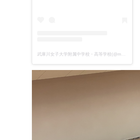
武庫川女子大学附属中学校・高等学校(@mukogawa_jhs)がシェアした投稿