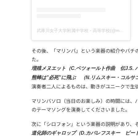
武庫川女子大学附属中学校・高等学校(@mukogawa_jhs)がシェアした投稿
その後、「マリンバ」という楽器の紹介やバチ
た。
増殖メヌエット（C.ペツォールト作曲 伝J.S.
熊蜂は”必死”に飛ぶ （N.リムスキー・コルサ
演奏者二人によるものは、動きがユニークで生
マリンバソロ（当日のお楽しみ）の時間には、
のテーマソングを演奏してくださいました。
次に「シロフォン」という楽器の説明があり、
道化師のギャロップ（D.カバレフスキー ビー