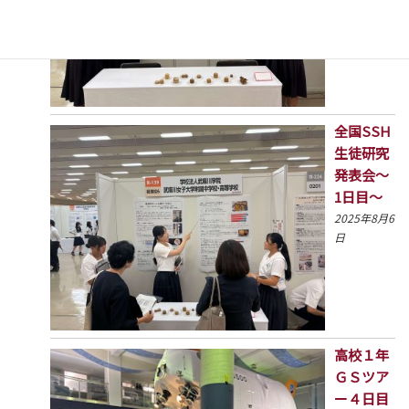
10日
全国SSH
生徒研究
発表会～
1日目～
2025年8月6
日
高校１年
ＧＳツア
ー４日目