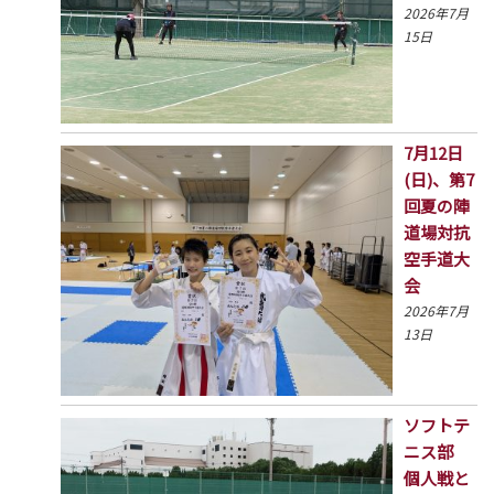
2026年7月
15日
7月12日
(日)、第7
回夏の陣
道場対抗
空手道大
会
2026年7月
13日
ソフトテ
ニス部
個人戦と