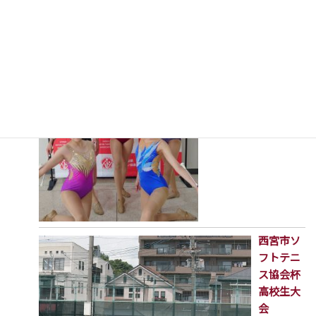
第23回兵庫県バトン
トワ-リング選手権大
会兼第80回兵庫県民
スポーツ大会
2026年7月16日
西宮市ソ
フトテニ
ス協会杯
高校生大
会