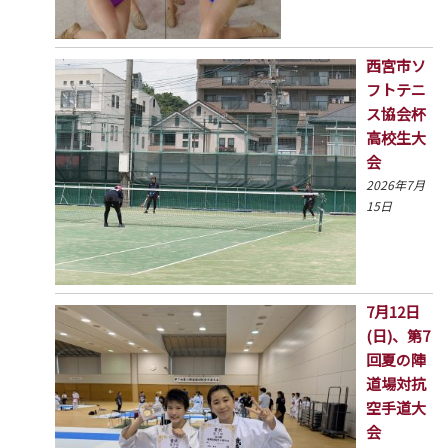
西宮市ソ
フトテニ
ス協会杯
高校生大
会
2026年7月
15日
7月12日
(日)、第7
回夏の陣
道場対抗
空手道大
会