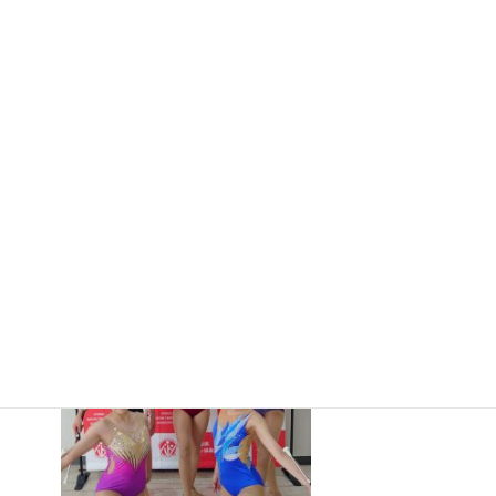
合体育大
会カヌー
競技
兼 令和
８年度全国高等学校総合体育大会カヌー競技大会兵庫県
予選(出場全種目で1位獲得！)
2026年7月16日
第23回兵庫県バトン
トワ-リング選手権大
会兼第80回兵庫県民
スポーツ大会
2026年7月16日