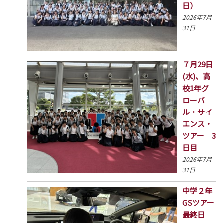
日）
2026年7月
31日
７月29日
(水)、高
校1年グ
ローバ
ル・サイ
エンス・
ツアー 3
日目
2026年7月
31日
中学２年
GSツアー
最終日