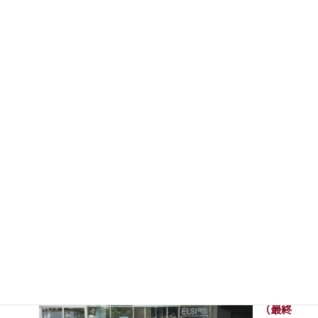
地理歴史部 日経
STEAM 2026 シンポ
ジウム
2026年8月3日
高1GSツ
アー4日目
（最終