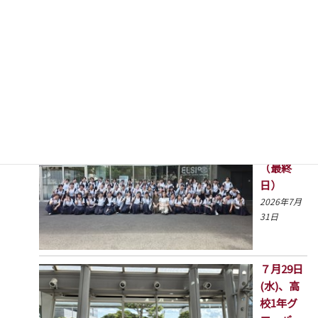
高1GSツ
アー4日目
（最終
日）
2026年7月
31日
７月29日
(水)、高
校1年グ