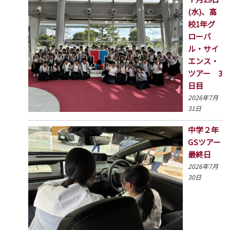
(水)、高
校1年グ
ローバ
ル・サイ
エンス・
ツアー 3
日目
2026年7月
31日
中学２年
GSツアー
最終日
2026年7月
30日