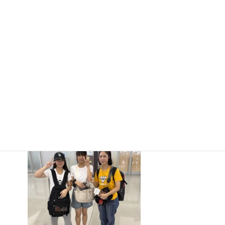
ーバル研
修（オー
ストラリ
ア）１日
目
2026年8月5
日
再びタイ・チェンマ
イへ！
短期留学
2026年8月3日