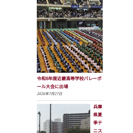
令和8年度近畿高等学校バレーボ
ール大会に出場
2026年7月27日
兵庫
県夏
季テ
ニス