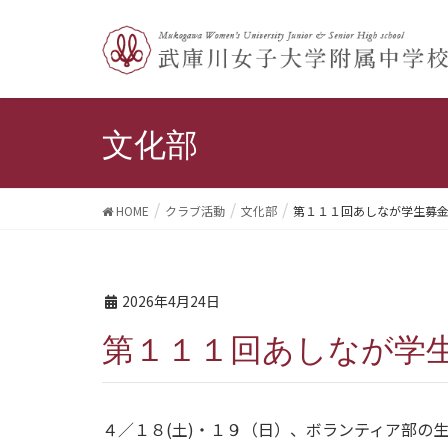
文化部
HOME
クラブ活動
文化部
第１１１回あしなが学生募
2026年4月24日
第１１１回あしなが学
４／１８(土)・１９（日）、ボランティア部の