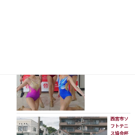
予選(出場全種目で1位獲得！)
2026年7月16日
第23回兵庫県バトン
トワ-リング選手権大
会兼第80回兵庫県民
スポーツ大会
2026年7月16日
西宮市ソ
フトテニ
ス協会杯