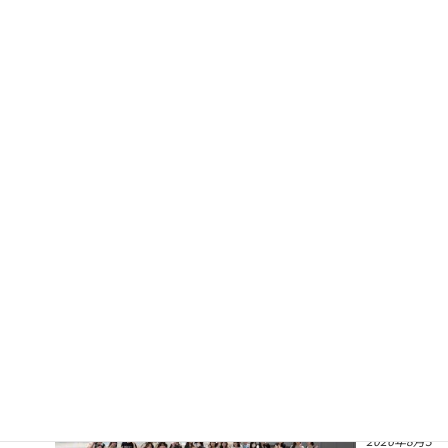
こころの
ほっと通
信2026年
8月･9月
号
2026年8月3
日
高校グロ
ーバル研
修 オー
ストラリ
アへ出発
2026年8月3