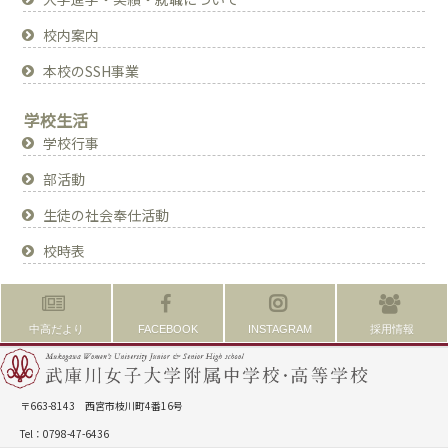
校内案内
本校のSSH事業
学校生活
学校行事
部活動
生徒の社会奉仕活動
校時表
中高だより
FACEBOOK
INSTAGRAM
採用情報
〒663-8143 西宮市枝川町4番16号
Tel：0798-47-6436