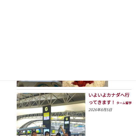
from
New
Zealand
短期交換留学
2026年8月5
日
いよいよカナダへ行
ってきます！
ターム留学
2026年8月5日