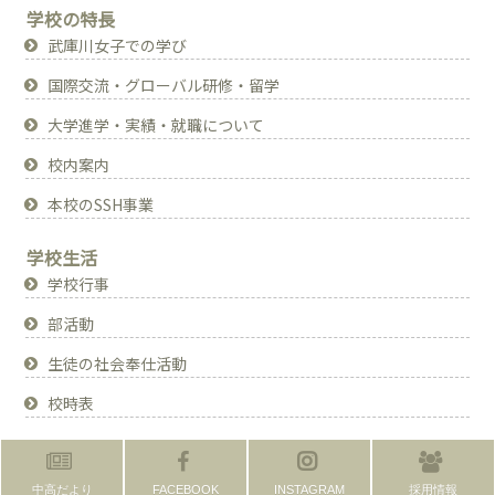
学校の特長
武庫川女子での学び
国際交流・グローバル研修・留学
大学進学・実績・就職について
校内案内
本校のSSH事業
学校生活
学校行事
部活動
生徒の社会奉仕活動
校時表
中高だより
FACEBOOK
INSTAGRAM
採用情報