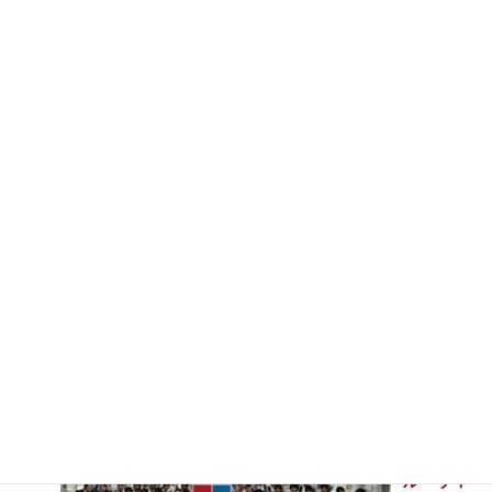
高1GSツ
アー4日目
（最終
日）
2026年7月
31日
７月29日
(水)、高
校1年グ
ローバ
ル・サイ