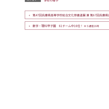
学校の様子
第47回兵庫県高等学校総合文化祭書道展 兼 第67回兵庫
数学・理科甲子園 61チーム中16位！
ＭＳ通信16号