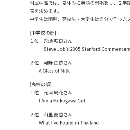
附属中高では、夏休みに英語の暗唱をし、２学
表を決めます。
中学生は暗唱、高校生・大学生は自分で作った
[中学校の部]
１位 鬼頭 咲良さん
Steve Job’s 2005 Stanford Commenceme
２位 河野 由依さん
A Glass of Milk
[高校の部]
１位 元浦 綺花さん
I Am a Mukogawa Girl
２位 山里 蘭香さん
What I’ve Found in Thailand