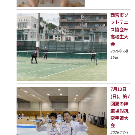
西宮市ソ
フトテニ
ス協会杯
高校生大
会
2026年7月
15日
7月12日
(日)、第7
回夏の陣
道場対抗
空手道大
会
2026年7月