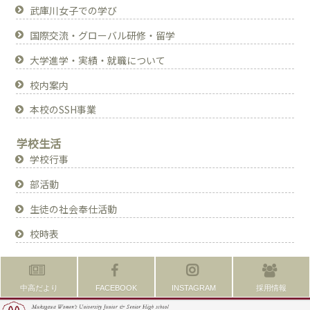
武庫川女子での学び
国際交流・グローバル研修・留学
大学進学・実績・就職について
校内案内
本校のSSH事業
学校生活
学校行事
部活動
生徒の社会奉仕活動
校時表
中高だより
FACEBOOK
INSTAGRAM
採用情報