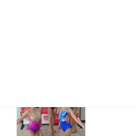
会カヌー
競技
兼 令和
８年度全国高等学校総合体育大会カヌー競技大会兵庫県
予選(出場全種目で1位獲得！)
2026年7月16日
第23回兵庫県バトン
トワ-リング選手権大
会兼第80回兵庫県民
スポーツ大会
2026年7月16日