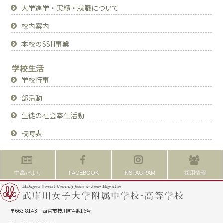
大学進学・実績・就職について
校内案内
本校のSSH事業
学校生活
学校行事
部活動
生徒の社会奉仕活動
校時表
中高だより
FACEBOOK
INSTAGRAM
採用情報
〒663-8143 西宮市枝川町4番16号