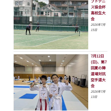
フトテニ
ス協会杯
高校生大
会
2026年7月
15日
7月12日
(日)、第7
回夏の陣
道場対抗
空手道大
会
2026年7月
13日