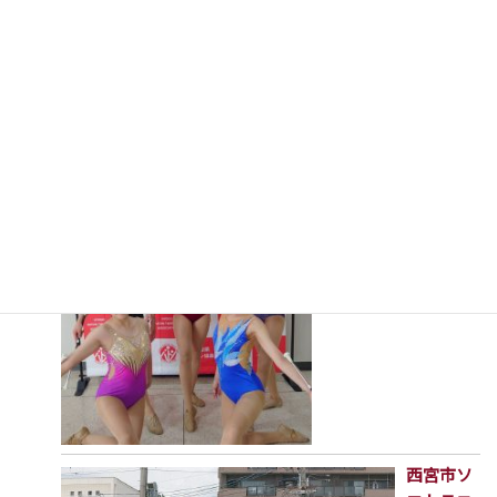
８年度全国高等学校総合体育大会カヌー競技大会兵庫県
予選(出場全種目で1位獲得！)
2026年7月16日
第23回兵庫県バトン
トワ-リング選手権大
会兼第80回兵庫県民
スポーツ大会
2026年7月16日
西宮市ソ