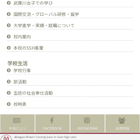
武庫川女子での学び
国際交流・グローバル研修・留学
大学進学・実績・就職について
校内案内
本校のSSH事業
学校生活
学校行事
部活動
生徒の社会奉仕活動
校時表
中高だより
FACEBOOK
INSTAGRAM
採用情報