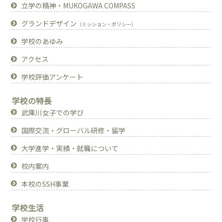
立学の精神・MUKOGAWA COMPASS
グランドデザイン
（ミッション・ポリシー）
学校のあゆみ
アクセス
学校評価アンケート
学校の特長
武庫川女子での学び
国際交流・グローバル研修・留学
大学進学・実績・就職について
校内案内
本校のSSH事業
学校生活
学校行事