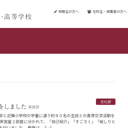
受験生の方へ
在校生・保護者の方へ
文化部
流をしました
家政部
部と近隣小学校の学童に通う約９０名の生徒との食育交流活動を
理実習室２部屋に分かれて、「自己紹介」「すごろく」「絵しりと
行いました。 最後は、 […]