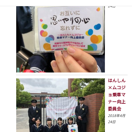
24日
はんしん
×ムコジ
ョ乗車マ
ナー向上
委員会
2018年4月
24日