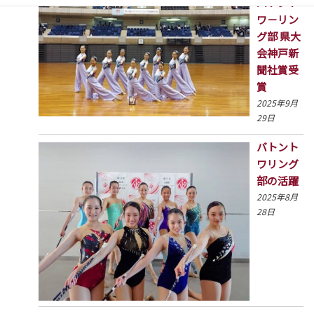
バトント
ワ－リン
グ部 県大
会神戸新
聞社賞受
賞
2025年9月
29日
バトント
ワリング
部の活躍
2025年8月
28日