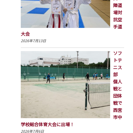
陣道
場対
抗空
手道
大会
2026年7月13日
ソフ
トテ
ニス
部
個人
戦と
団体
戦で
西宮
市中
学校総合体育大会に出場！
2026年7月6日