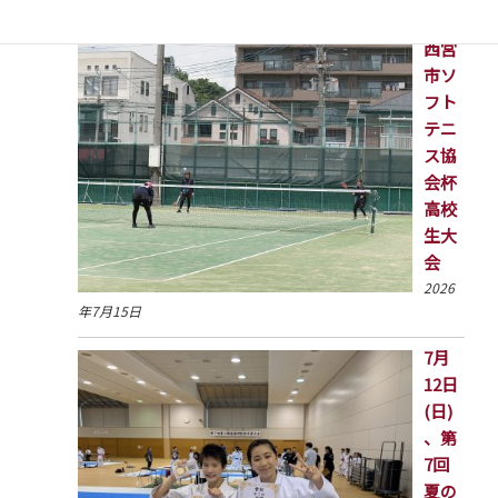
西宮
市ソ
フト
テニ
ス協
会杯
高校
生大
会
2026
年7月15日
7月
12日
(日)
、第
7回
夏の