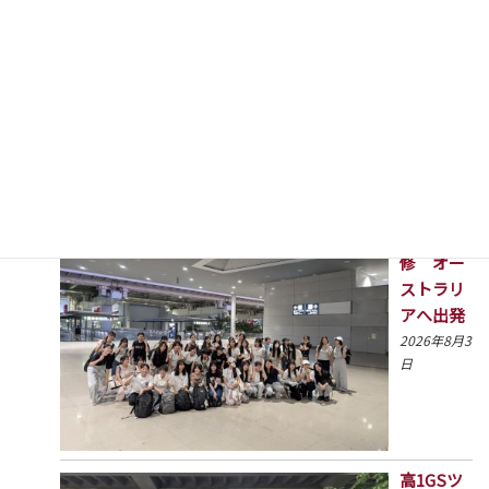
号
2026年8月3
日
高校グロ
ーバル研
修 オー
ストラリ
アへ出発
2026年8月3
日
高1GSツ