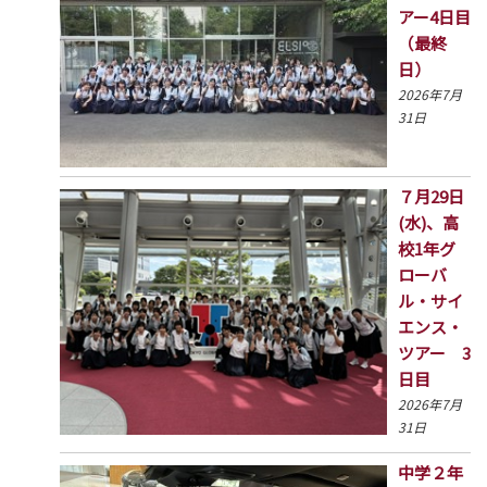
アー4日目
（最終
日）
2026年7月
31日
７月29日
(水)、高
校1年グ
ローバ
ル・サイ
エンス・
ツアー 3
日目
2026年7月
31日
中学２年