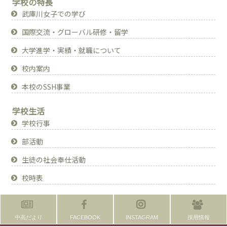
学校の特長
武庫川女子での学び
国際交流・グローバル研修・留学
大学進学・実績・就職について
校内案内
本校のSSH事業
学校生活
学校行事
部活動
生徒の社会奉仕活動
校時表
中高だより
FACEBOOK
INSTAGRAM
採用情報