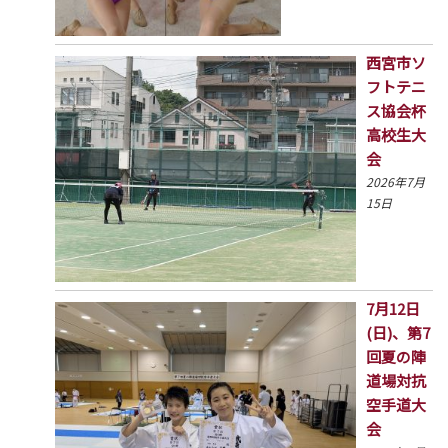
西宮市ソ
フトテニ
ス協会杯
高校生大
会
2026年7月
15日
7月12日
(日)、第7
回夏の陣
道場対抗
空手道大
会