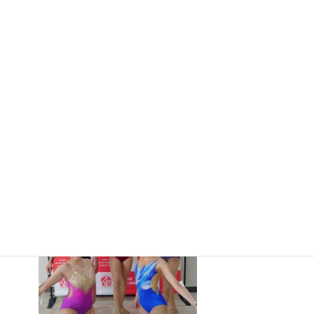
合体育大
会カヌー
競技
兼 令和
８年度全国高等学校総合体育大会カヌー競技大会兵庫県
予選(出場全種目で1位獲得！)
2026年7月16日
第23回兵庫県バトン
トワ-リング選手権大
会兼第80回兵庫県民
スポーツ大会
2026年7月16日