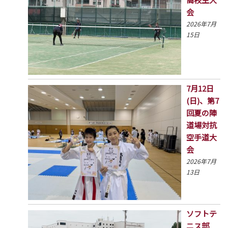
会
2026年7月
15日
7月12日
(日)、第7
回夏の陣
道場対抗
空手道大
会
2026年7月
13日
ソフトテ
ニス部