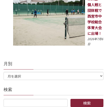
個人戦と
団体戦で
西宮市中
学校総合
体育大会
に出場！
2026年7月6
日
月別
検索