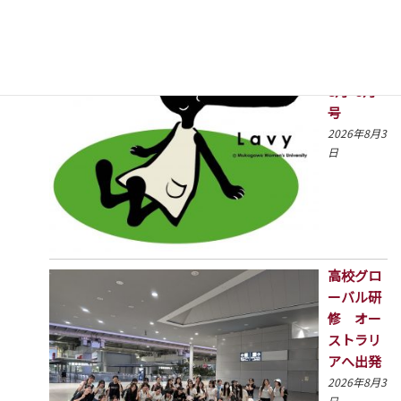
こころの
ほっと通
信2026年
8月･9月
号
2026年8月3
日
高校グロ
ーバル研
修 オー
ストラリ
アへ出発
2026年8月3
日