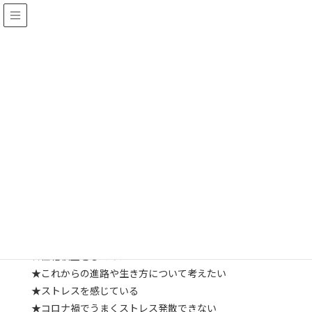
カウンセリングルーム（生徒用）
HOME
在校生・保護者の方へ
カウンセリングルーム（生徒用）
本校のカウンセラーは、全員臨床心理士の資格をもった心の専門
家です。あなたの話をゆっくり聴きながら、一緒に考えていきたい
と思います。悩んだり、考えたりしたことが生きていくうえでの糧
になるよう、お手伝いできたらと思います。
たとえば・・・こんな時に相談してね
★自分の性格を知りたい
★性格検査をしてみたい
★これからの進路や生き方について考えたい
★ストレスを感じている
★コロナ禍でうまくストレス発散できない