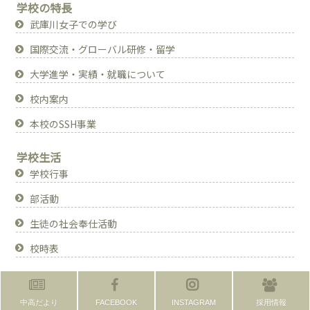
学校の特長
武庫川女子での学び
国際交流・グローバル研修・留学
大学進学・実績・就職について
校内案内
本校のSSH事業
学校生活
学校行事
部活動
生徒の社会奉仕活動
校時表
中高だより
FACEBOOK
INSTAGRAM
採用情報