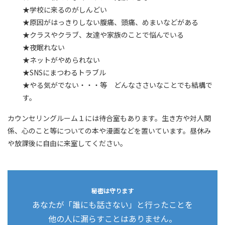
★学校に来るのがしんどい
★原因がはっきりしない腹痛、頭痛、めまいなどがある
★クラスやクラブ、友達や家族のことで悩んでいる
★夜眠れない
★ネットがやめられない
★SNSにまつわるトラブル
★やる気がでない・・・等 どんなささいなことでも結構で
す。
カウンセリングルーム１には待合室もあります。生き方や対人関
係、心のこと等についての本や漫画などを置いています。昼休み
や放課後に自由に来室してください。
秘密は守ります
あなたが「誰にも話さない」と行ったことを
他の人に漏らすことはありません。