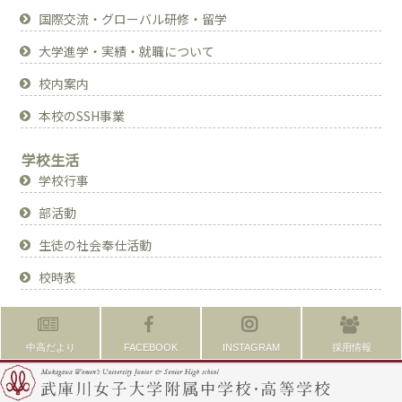
国際交流・グローバル研修・留学
大学進学・実績・就職について
校内案内
本校のSSH事業
学校生活
学校行事
部活動
生徒の社会奉仕活動
校時表
中高だより
FACEBOOK
INSTAGRAM
採用情報