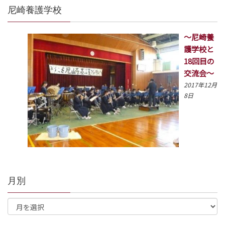
尼崎養護学校
～尼崎養
護学校と
18回目の
交流会～
2017年12月
8日
月別