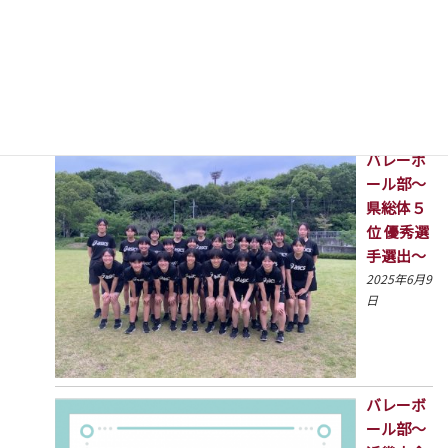
2025年7月1
日
バレーボ
ール部〜
県総体５
位 優秀選
手選出〜
2025年6月9
日
バレーボ
ール部〜