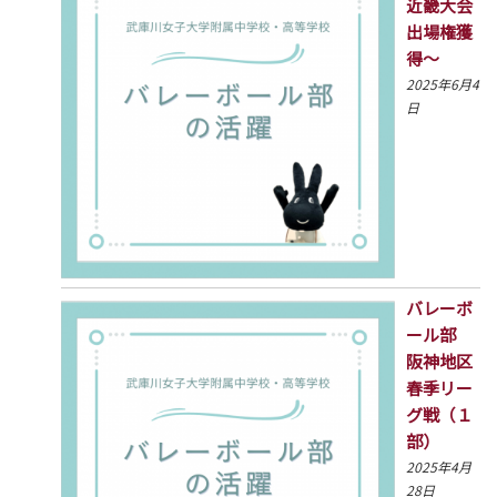
近畿大会
出場権獲
得〜
2025年6月4
日
バレーボ
ール部
阪神地区
春季リー
グ戦（１
部）
2025年4月
28日