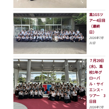
高1GSツ
アー4日目
（最終
日）
2026年7月
31日
７月29日
(水)、高
校1年グ
ローバ
ル・サイ
エンス・
ツアー 3
日目
2026年7月