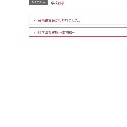
カテゴリー
学校行事
芸術鑑賞会が行われました。
科学演習実験～生物編～