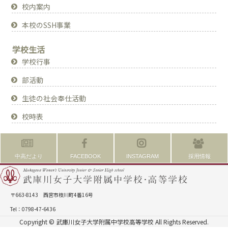
校内案内
本校のSSH事業
学校生活
学校行事
部活動
生徒の社会奉仕活動
校時表
中高だより
FACEBOOK
INSTAGRAM
採用情報
〒663-8143 西宮市枝川町4番16号
Tel：0798-47-6436
Copyright © 武庫川女子大学附属中学校高等学校 All Rights Reserved.