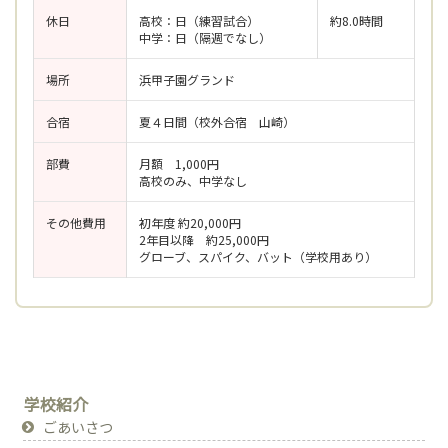
休日
高校：日（練習試合）
約8.0時間
中学：日（隔週でなし）
場所
浜甲子園グランド
合宿
夏４日間（校外合宿 山崎）
部費
月額 1,000円
高校のみ、中学なし
その他費用
初年度 約20,000円
2年目以降 約25,000円
グローブ、スパイク、バット（学校用あり）
学校紹介
ごあいさつ