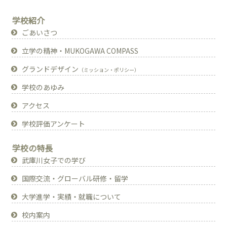
マーチングバンド部
筝曲部
学校紹介
ごあいさつ
放送部
書道部
立学の精神・MUKOGAWA COMPASS
自然科学部
コーラス部
グランドデザイン
（ミッション・ポリシー）
学校のあゆみ
文芸部
演劇部
アクセス
写真部
地理（歴史）部
学校評価アンケート
オーケストラ部
家政部
学校の特長
武庫川女子での学び
数学部
天文部
国際交流・グローバル研修・留学
美術部
英語部
大学進学・実績・就職について
被服部
園芸部
校内案内