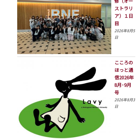
修（オー
ストラリ
ア）１日
目
2026年8月5
日
こころの
ほっと通
信2026年
8月･9月
号
2026年8月3
日