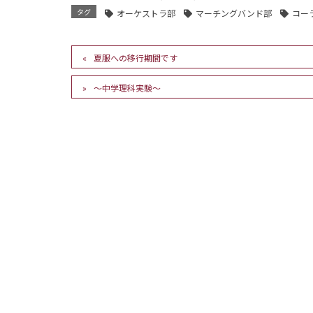
タグ
オーケストラ部
マーチングバンド部
コー
夏服への移行期間です
～中学理科実験～