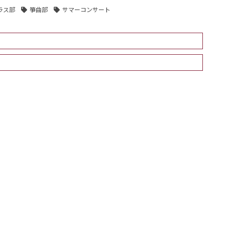
ラス部
箏曲部
サマーコンサート