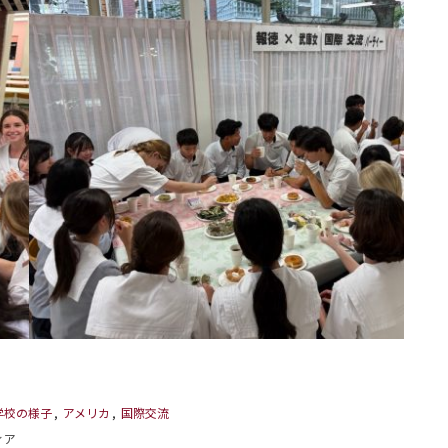
学校の様子
,
アメリカ
,
国際交流
ィア