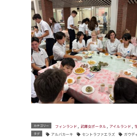
カテゴリー
フィンランド
,
武庫女ポータル
,
アイルランド
,
タグ
アルバカーキ
セントラファエラズ
ガウデ