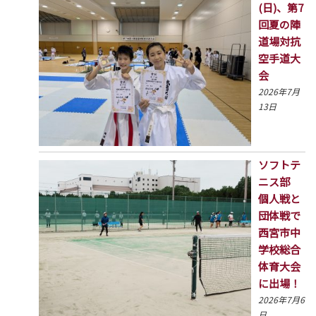
(日)、第7
回夏の陣
道場対抗
空手道大
会
2026年7月
13日
ソフトテ
ニス部
個人戦と
団体戦で
西宮市中
学校総合
体育大会
に出場！
2026年7月6
日