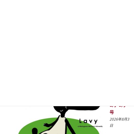
高校グロ
ーバル研
修（オー
ストラリ
ア）１日
目
2026年8月5
日
こころの
ほっと通
信2026年
8月･9月
号
2026年8月3
日