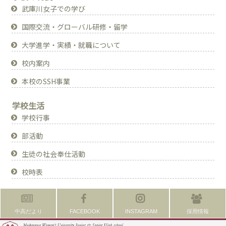
武庫川女子での学び
国際交流・グローバル研修・留学
大学進学・実績・就職について
校内案内
本校のSSH事業
学校生活
学校行事
部活動
生徒の社会奉仕活動
校時表
中高だより
FACEBOOK
INSTAGRAM
採用情報